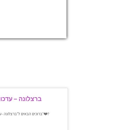
ברצלונה – עדכונ
❤?ברוכים הבאים ל’ברצלונה -עדכונים’❤️?