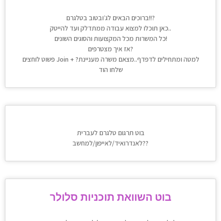
ברוכים הבאים לג׳ובטוב בטלגרם!!?
כאן תוכלו למצוא עבודה ממתדלק ועד להייטק..
כל המשרות מכל המקצועות והסוגים השונים!
אז איך מצטרפים?
פשוט לוחצים Join + למטה ומתחילים לדפדף..מצאם משרה מעניינת?
שלחו הוד
בוט תרגום טלגרם לעברית
לאנדרואיד/לאייפון/למחשב??
בוט השוואת תוכניות סלולר