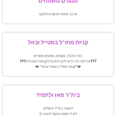
מנגנים משמחים
הרכבי וציוותי תזמורת ולהקה
קניות מחו”ל בסטייל ובזול
הכל מהכל, שעונים, מותגים ומוצרים.
❓❓❓אז למה הכי כדאי לכם להיכנס לקבוצה המובילה❓❓❓
❤️ “קניות מחו”ל בסטייל ובזול”❤️
בית”ר מאז ולתמיד
אוהד בית”ר ירושלים?!
יש לי משהו ענק!!! להציע לך?