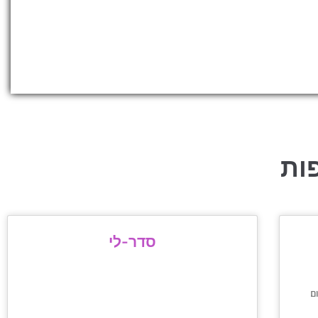
ות
סדר-לי
ם