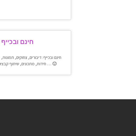
חינם ובכייף
חינם ובכייף: דיבורים, צחוקים, תמונות, 
חידות, מתכונים, שיתוף קבצים, פרסום ועוד … 🙂