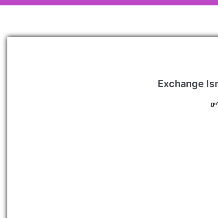
Exchange Is
ים